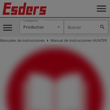
menu
Categoría
Productos
menu
search
Productos
Buscar
Blog
arrow_right
Manuales de instrucciones
Manual de instrucciones HUNTER
Aplicaciones
Soporte
Empresa
Contacto
Español
Iniciar
account_circle
sesión