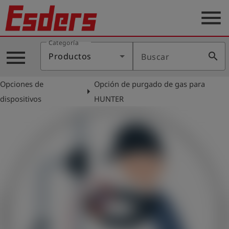
menu
Categoría
Productos
menu
search
Productos
Buscar
Blog
Opciones de
Opción de purgado de gas para
Aplicaciones
arrow_right
dispositivos
HUNTER
Soporte
Empresa
Contacto
Español
Iniciar
account_circle
sesión