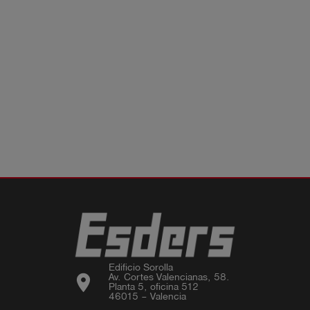
Edificio Sorolla

location_on
Av. Cortes Valencianas, 58.

Planta 5, oficina 512

46015 – Valencia