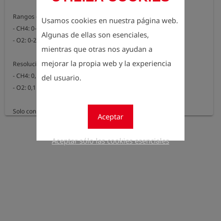
Rangos de medición:

Usamos cookies en nuestra página web.
- CH4: 0-100 Vol.

Algunas de ellas son esenciales,
- O2: 0-25 Vol.% (opción adicional)

mientras que otras nos ayudan a
mejorar la propia web y la experiencia
Resolución:

- CH4: 0,1 Vol.%

del usuario.
- O2: 0,1 % vol.

Solo configurable en combinación con la opción localización 
Aceptar
(252102)
Aceptar sólo las cookies esenciales