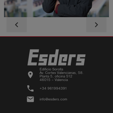
keyboard_arrow_left
keyboard_arrow_right
Edificio Sorolla

location_on
Av. Cortes Valencianas, 58.

Planta 5, oficina 512

46015 – Valencia
phone
+34 961994391
email
info@esders.com