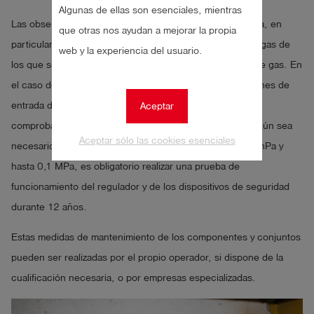
Algunas de ellas son esenciales, mientras
Las observaciones preliminares deben tenerse en cuenta, en
que otras nos ayudan a mejorar la propia
particular, cuando se utilicen reguladores de presión de gas de
web y la experiencia del usuario.
los que sea responsable el propietario de la instalación de gas. En
el caso de los reguladores de presión de gas con presiones de
entrada de hasta 100 hPa, el mantenimiento y las
Aceptar
comprobaciones de funcionamiento deben realizarse según sea
Aceptar sólo las cookies esenciales
necesario. Para presiones de servicio superiores a 100 hPa y
hasta 0,1 MPa, es obligatorio realizar una prueba de
funcionamiento del regulador y de los dispositivos de seguridad
durante 12 años.
Estas medidas de mantenimiento de los componentes y conjuntos
pueden ser realizadas por el propio operador, si dispone de la
cualificación necesaria, o por empresas especializadas.