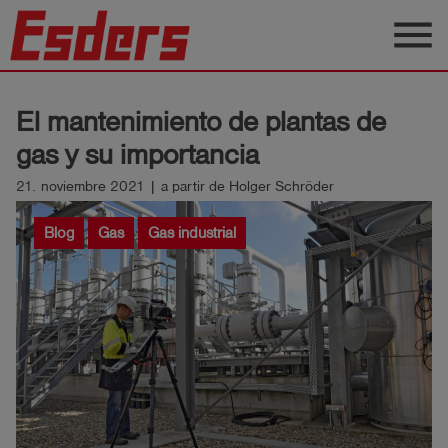
menu
Productos
El mantenimiento de plantas de
Blog
gas y su importancia
Aplicaciones
21. noviembre 2021 | a partir de Holger Schröder
Soporte
Blog
Gas
Gas industrial
Empresa
Contacto
Español
Iniciar
account_circle
sesión