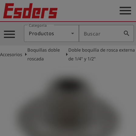
menu
Categoría
Productos
menu
search
Productos
Buscar
Blog
Boquillas doble
Doble boquilla de rosca externa
Aplicaciones
arrow_right
arrow_right
Accesorios
roscada
de 1/4" y 1/2"
Soporte
Empresa
Contacto
Español
Iniciar
account_circle
sesión