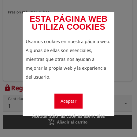
Presión máxima: 25 bar
ESTA PÁGINA WEB
UTILIZA COOKIES
Usamos cookies en nuestra página web.
Algunas de ellas son esenciales,
mientras que otras nos ayudan a
mejorar la propia web y la experiencia
del usuario.
Regístrese para ver el precio
lock
Cantidad
Aceptar
1
Aceptar sólo las cookies esenciales
add_shopping_cart
Añadir al carrito