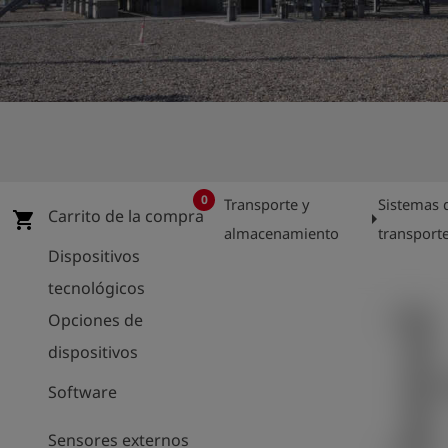
shield
Registro
0
Transporte y
Sistemas 
Carrito de la compra
arrow_right
shopping_cart
almacenamiento
transport
Dispositivos
tecnológicos
Opciones de
dispositivos
Software
Sensores externos