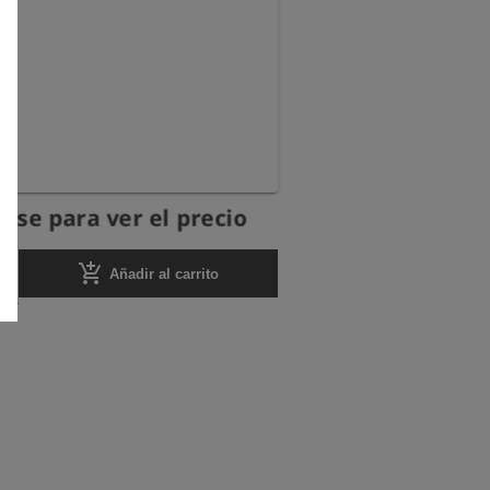
ese para ver el precio
add_shopping_cart
Añadir al carrito