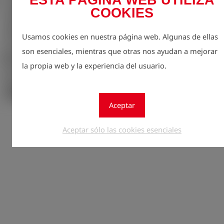
ESTA PÁGINA WEB UTILIZA
COOKIES
Usamos cookies en nuestra página web. Algunas de ellas
son esenciales, mientras que otras nos ayudan a mejorar
la propia web y la experiencia del usuario.
Regístr
lock
Aceptar
Cantidad
1
Aceptar sólo las cookies esenciales