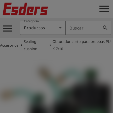
menu
Categoría
Productos
menu
search
Productos
Buscar
Blog
Sealing
Obturador corto para pruebas PU-
Aplicaciones
arrow_right
arrow_right
Accesorios
cushion
K 7/10
Soporte
Empresa
Contacto
Español
Iniciar
account_circle
sesión