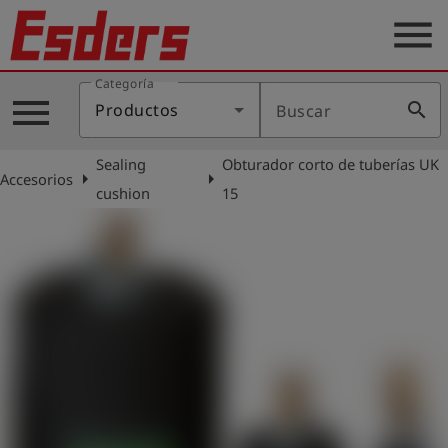
menu
Categoría
Productos
menu
search
Productos
Buscar
Blog
Sealing
Obturador corto de tuberías UK
Aplicaciones
arrow_right
arrow_right
Accesorios
cushion
15
Soporte
Empresa
Contacto
Español
Iniciar
account_circle
sesión