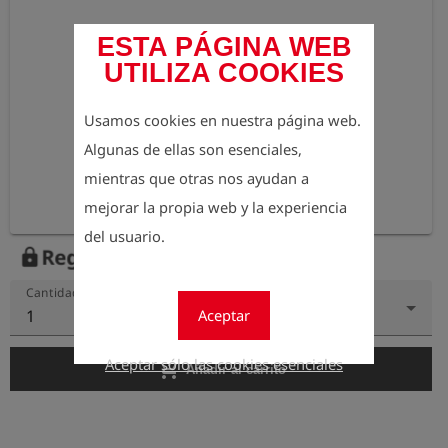
ESTA PÁGINA WEB
UTILIZA COOKIES
Usamos cookies en nuestra página web.
Algunas de ellas son esenciales,
mientras que otras nos ayudan a
mejorar la propia web y la experiencia
del usuario.
Regístrese para ver el precio
lock
Cantidad
Aceptar
1
Aceptar sólo las cookies esenciales
add_shopping_cart
Añadir al carrito