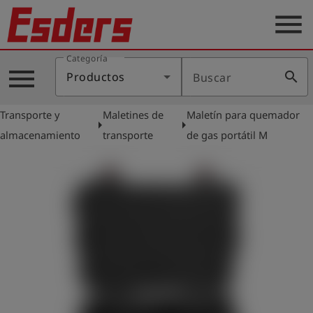
menu
Categoría
Productos
menu
search
Productos
Buscar
Blog
Transporte y
Maletines de
Maletín para quemador
Aplicaciones
arrow_right
arrow_right
almacenamiento
transporte
de gas portátil M
Soporte
Empresa
Contacto
Español
Iniciar
account_circle
sesión