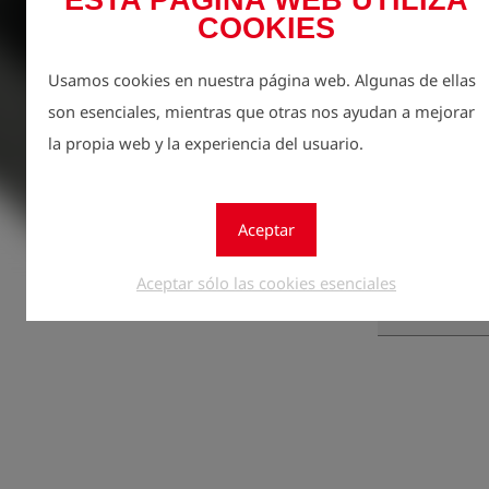
ESTA PÁGINA WEB UTILIZA
COOKIES
Usamos cookies en nuestra página web. Algunas de ellas
son esenciales, mientras que otras nos ayudan a mejorar
la propia web y la experiencia del usuario.
Aceptar
Regístr
lock
Aceptar sólo las cookies esenciales
Cantidad
1