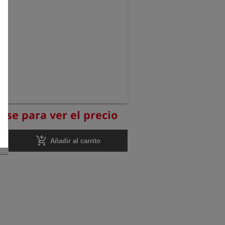
ese para ver el precio
add_shopping_cart
Añadir al carrito