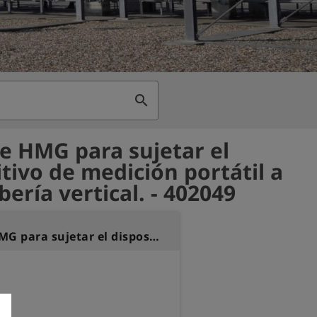
search
e HMG para sujetar el
itivo de medición portátil a
ería vertical. - 402049
Soporte HMG para sujetar el dispositivo de medición portátil a una tubería vertical.