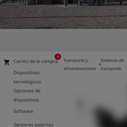
shield
Registro
0
Transporte y
Sistemas de
Carrito de la compra
shopping_cart
arrow_right
a
almacenamiento
transporte
Dispositivos
tecnológicos
Opciones de
dispositivos
Software
Sensores externos