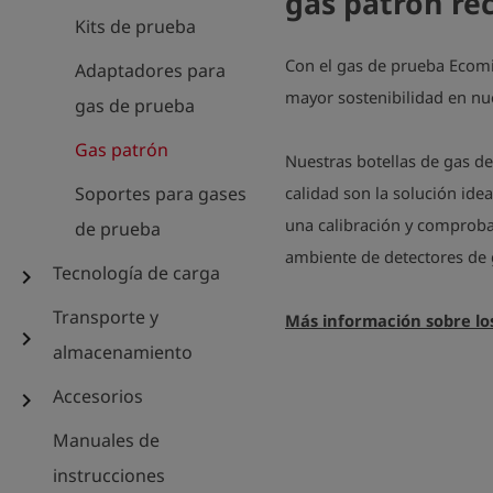
gas patrón re
Kits de prueba
Con el gas de prueba Ecom
Adaptadores para
mayor sostenibilidad en nu
gas de prueba
Gas patrón
Nuestras botellas de gas de
Soportes para gases
calidad son la solución ide
una calibración y comproba
de prueba
ambiente de detectores de 
Tecnología de carga
chevron_right
Transporte y
Más información sobre los
chevron_right
almacenamiento
Accesorios
chevron_right
Manuales de
instrucciones