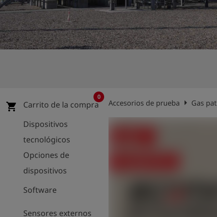
shield
Registro
0
arrow_right
Accesorios de prueba
Gas pa
Carrito de la compra
shopping_cart
Dispositivos
tecnológicos
Opciones de
dispositivos
Software
Sensores externos