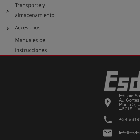
Transporte y
chevron_right
almacenamiento
Accesorios
chevron_right
Manuales de
instrucciones
Edificio Sor
location_on
Av. Cortes
Planta 5, o
46015 – V
phone
+34 961
email
info@esde