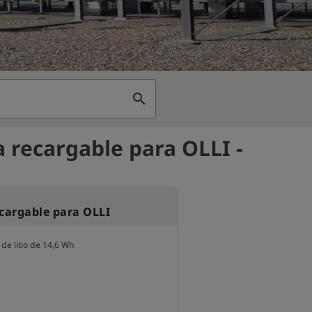
search
a recargable para OLLI -
ecargable para OLLI
de litio de 14,6 Wh