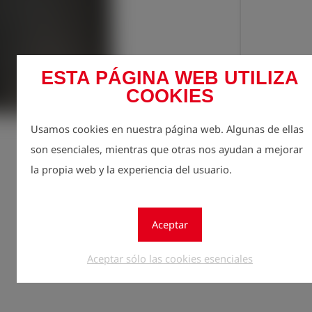
ESTA PÁGINA WEB UTILIZA
COOKIES
Usamos cookies en nuestra página web. Algunas de ellas
Regíst
lock
son esenciales, mientras que otras nos ayudan a mejorar
Cantidad
la propia web y la experiencia del usuario.
1
Aceptar
Aceptar sólo las cookies esenciales