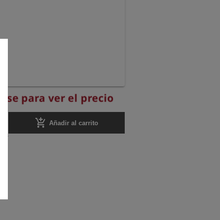
rese para ver el precio
add_shopping_cart
Añadir al carrito