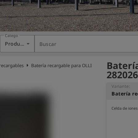
Categoría
Productos
Buscar
Baterí
arrow_right
recargables
Batería recargable para OLLI
282026
Variante:
Batería r
Celda de iones 