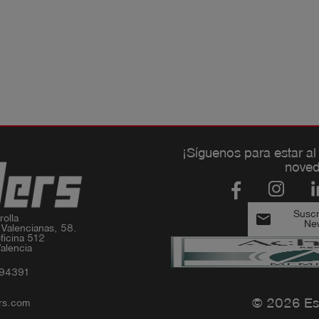
¡Síguenos para estar al
noved
Suscri
email
olla

New
 Valencianas, 58.

ficina 512

alencia
994391
© 2026 Es
rs.com