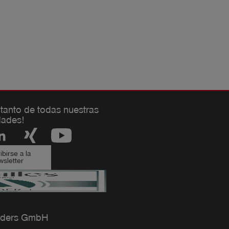
 tanto de todas nuestras
ades!
birse a la
sletter
ders GmbH