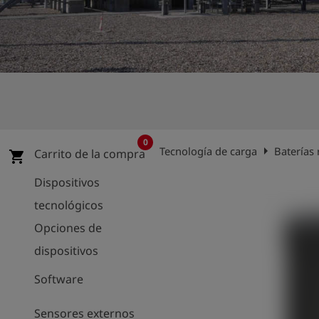
shield
Registro
0
arrow_right
Tecnología de carga
Baterías 
Carrito de la compra
shopping_cart
Dispositivos
tecnológicos
Opciones de
dispositivos
Software
Sensores externos