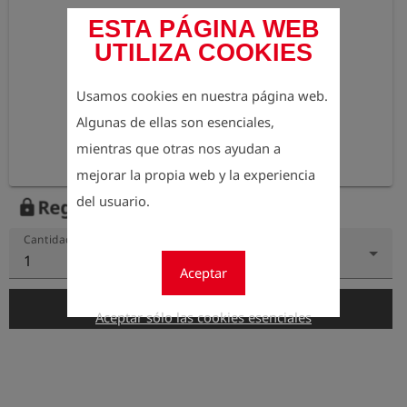
ESTA PÁGINA WEB
UTILIZA COOKIES
Usamos cookies en nuestra página web.
Algunas de ellas son esenciales,
mientras que otras nos ayudan a
mejorar la propia web y la experiencia
del usuario.
Regístrese para ver el precio
lock
Cantidad
1
Aceptar
add_shopping_cart
Añadir al carrito
Aceptar sólo las cookies esenciales