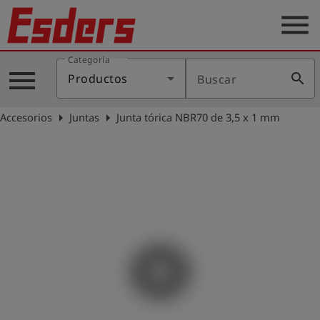
menu
Categoría
Productos
menu
search
Productos
Buscar
Blog
arrow_right
arrow_right
Accesorios
Juntas
Junta tórica NBR70 de 3,5 x 1 mm
Aplicaciones
Soporte
Empresa
Contacto
Español
Iniciar
account_circle
sesión