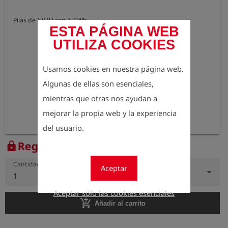
Pilas de NiMH con 7,2 Wh
ESTA PÁGINA WEB
UTILIZA COOKIES
Usamos cookies en nuestra página web.
Algunas de ellas son esenciales,
mientras que otras nos ayudan a
mejorar la propia web y la experiencia
del usuario.
Regístrese para ver el precio
lock
Cantidad
Aceptar
1
Aceptar sólo las cookies esenciales
add_shopping_cart
Añadir al carrito