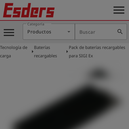
menu
Categoría
Productos
menu
search
Productos
Buscar
Blog
Tecnología de
Baterías
Pack de baterías recargables
Aplicaciones
arrow_right
arrow_right
carga
recargables
para SIGI Ex
Soporte
Empresa
Contacto
Español
Iniciar
account_circle
sesión