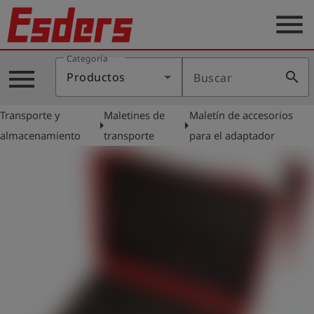
menu
Categoría
Productos
menu
search
Productos
Buscar
Blog
Transporte y
Maletines de
Maletín de accesorios
Aplicaciones
arrow_right
arrow_right
almacenamiento
transporte
para el adaptador
Soporte
Empresa
Contacto
Español
Iniciar
account_circle
sesión