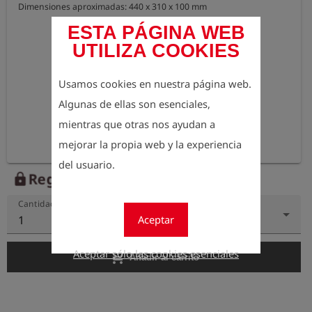
Dimensiones aproximadas: 440 x 310 x 100 mm
ESTA PÁGINA WEB
UTILIZA COOKIES
Usamos cookies en nuestra página web.
Algunas de ellas son esenciales,
mientras que otras nos ayudan a
mejorar la propia web y la experiencia
del usuario.
Regístrese para ver el precio
lock
Cantidad
Aceptar
1
Aceptar sólo las cookies esenciales
add_shopping_cart
Añadir al carrito