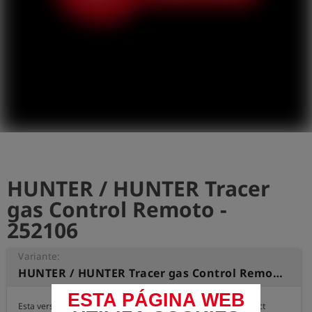
shield
Registro
HUNTER / HUNTER Tracer
gas Control Remoto -
252106
Variante:
HUNTER / HUNTER Tracer gas Control Remoto
ESTA PÁGINA WEB
Esta versión en combinación con la aplicación Esders Connect 