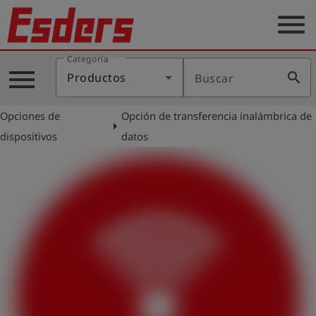
menu
Categoría
Productos
menu
search
Productos
Buscar
Blog
Opciones de
Opción de transferencia inalámbrica de
Aplicaciones
arrow_right
dispositivos
datos
Soporte
Empresa
Contacto
Español
Iniciar
account_circle
sesión