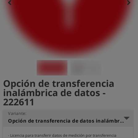
keyboard_arrow_left
keyboard_arrow_right
shield
Registro
Opción de transferencia
inalámbrica de datos -
222611
Variante:
Opción de transferencia de datos inalámbrica para smart memo
- Licencia para transferir datos de medición por transferencia 