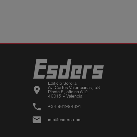
Edificio Sorolla

location_on
Av. Cortes Valencianas, 58.

Planta 5, oficina 512

46015 – Valencia
phone
+34 961994391
email
info@esders.com