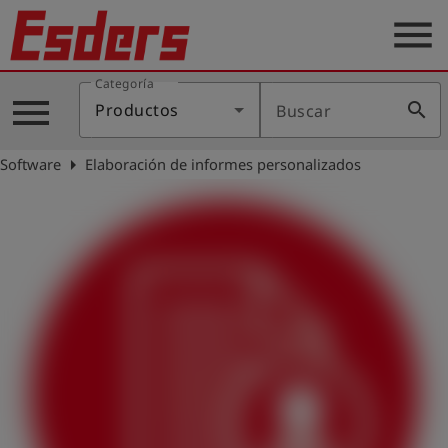
menu
Categoría
Productos
menu
search
Productos
Buscar
Blog
arrow_right
Software
Elaboración de informes personalizados
Aplicaciones
Soporte
Empresa
Contacto
Español
Iniciar
account_circle
sesión