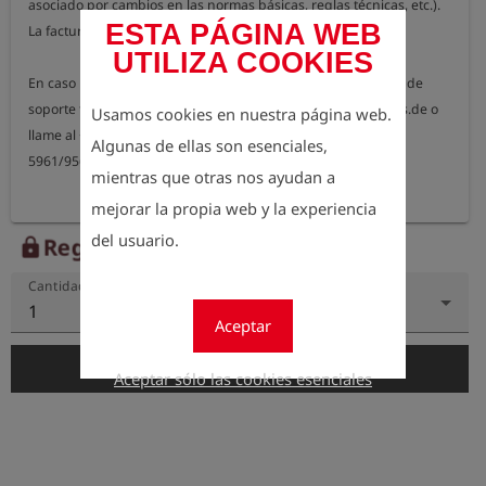
asociado por cambios en las normas básicas, reglas técnicas, etc.). 
ESTA PÁGINA WEB
La facturación se realiza por informe y secuencia de prueba.

UTILIZA COOKIES
En caso necesario, póngase en contacto con nuestro equipo de 
soporte técnico a través del correo electrónico willen@esders.de o 
Usamos cookies en nuestra página web.
llame al +49

Algunas de ellas son esenciales,
5961/9565-20.
mientras que otras nos ayudan a
mejorar la propia web y la experiencia
del usuario.
Regístrese para ver el precio
lock
Cantidad
1
Aceptar
add_shopping_cart
Añadir al carrito
Aceptar sólo las cookies esenciales