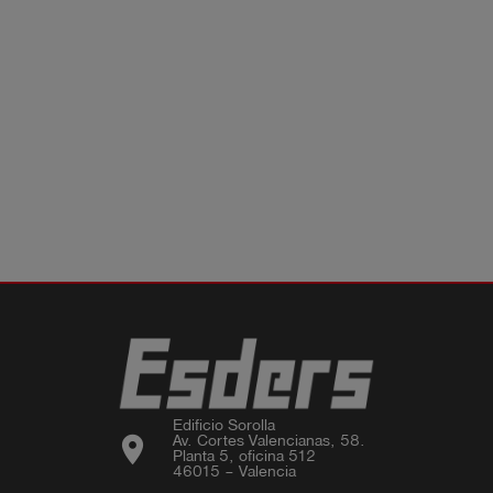
Edificio Sorolla

location_on
Av. Cortes Valencianas, 58.

Planta 5, oficina 512

46015 – Valencia