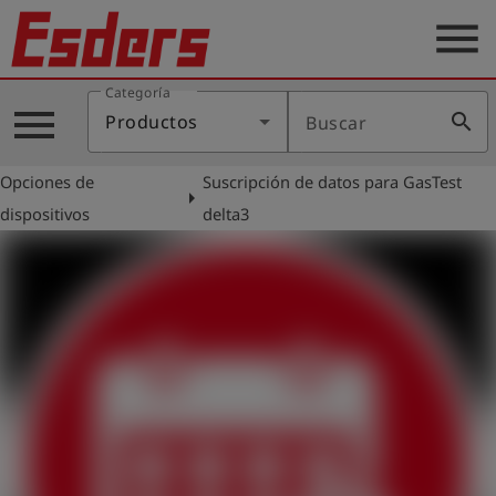
menu
Categoría
Productos
menu
search
Productos
Buscar
Blog
Opciones de
Suscripción de datos para GasTest
Aplicaciones
arrow_right
dispositivos
delta3
Soporte
Empresa
Contacto
Español
Iniciar
account_circle
sesión