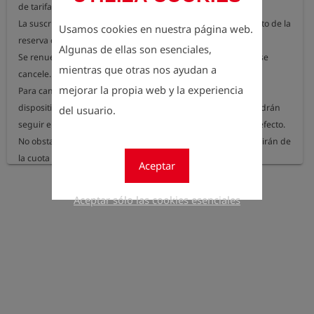
de tarifa plana.

La suscripción se paga por adelantado y vence en el momento de la 
Usamos cookies en nuestra página web.
reserva o de la renovación anual.

Algunas de ellas son esenciales,
Se renueva automáticamente por un año más a menos que se 
mientras que otras nos ayudan a
cancele.

mejorar la propia web y la experiencia
Para cancelarla, es necesario facilitar el número de serie del 
dispositivo de medición correspondiente. Las mediciones podrán 
del usuario.
seguir enviándose una vez que la cancelación haya surtido efecto. 
No obstante, estas se facturarán individualmente y se deducirán de 
la cuota de mediciones. El crédito correspondiente puede 
Aceptar
Aceptar sólo las cookies esenciales