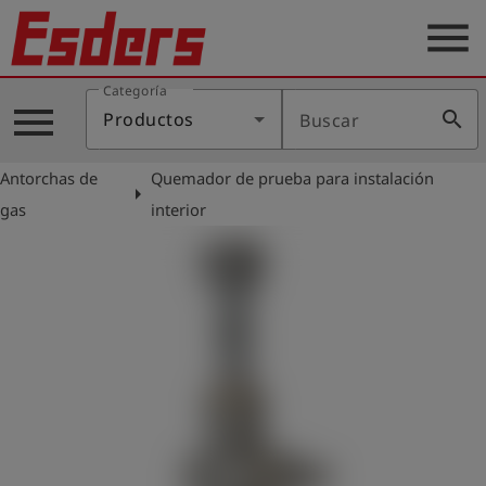
menu
Categoría
Productos
menu
search
Productos
Buscar
Blog
Antorchas de
Quemador de prueba para instalación
Aplicaciones
arrow_right
gas
interior
Soporte
Empresa
Contacto
Español
Iniciar
account_circle
sesión