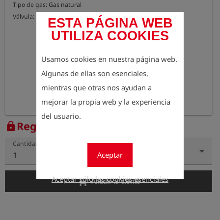
Tipo de gas: Gas natural 

Válvula: Válvula manual de cierre automático
ESTA PÁGINA WEB
UTILIZA COOKIES
Usamos cookies en nuestra página web.
Algunas de ellas son esenciales,
mientras que otras nos ayudan a
mejorar la propia web y la experiencia
del usuario.
Regístrese para ver el precio
lock
Cantidad
Aceptar
1
Aceptar sólo las cookies esenciales
add_shopping_cart
Añadir al carrito