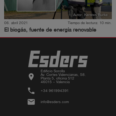
Autor: Kersten Burke
06. abril 2021
Tiempo de lectura: 10 min.
El biogás, fuente de energía renovable
Edificio Sorolla

location_on
Av. Cortes Valencianas, 58.

Planta 5, oficina 512

46015 – Valencia
phone
+34 961994391
email
info@esders.com