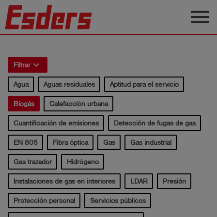
menu
Productos
keyboard_arrow_right
Blog
Filtrar
Agua
Aguas residuales
Aptitud para el servicio
Aplicaciones
Biogás
Calefacción urbana
Soporte
Cuantificación de emisiones
Detección de fugas de gas
Empresa
EN 805
Fibra óptica
Gas
Gas industrial
Contacto
Gas trazador
Hidrógeno
Español
Instalaciones de gas en interiores
LDAR
Presión
Protección personal
Servicios públicos
Iniciar
account_circle
sesión