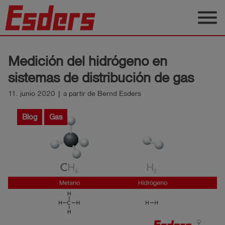
menu
Productos
Medición del hidrógeno en
Blog
sistemas de distribución de gas
Aplicaciones
11. junio 2020 | a partir de Bernd Esders
Soporte
Blog
Gas
Empresa
Contacto
Español
Iniciar
account_circle
sesión