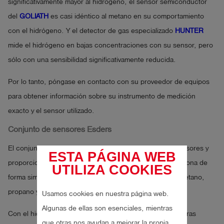
significativamente mayor al hidrógeno, el sensor semiconductor
del
GOLIATH
es casi idéntico al metano en su comportamiento
con el hidrógeno. Y el detector de gas especializado
HUNTER
mide el hidrógeno en bajas concentraciones con su sensor, pero
sólo con una sensibilidad significativamente reducida.
Por lo tanto, póngase en contacto con su proveedor de equipos
para obtener información sobre su instrumento de medición
exacto y el sensor utilizado.
Conjunto de sensores Esders
El conjunto de sensores evalúa las señales de varios sensores y
ESTA PÁGINA WEB
proporciona una señal resultante para su lectura. Reacciona de
UTILIZA COOKIES
forma similar al metano y al hidrógeno. También muestra etano,
propano y butano.
Usamos cookies en nuestra página web.
Algunas de ellas son esenciales, mientras
Con el hidrógeno apenas hay pérdida de señal y las lecturas
que otras nos ayudan a mejorar la propia