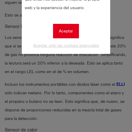
siguen siendo buenas.
web y la experiencia del usuario.
Esto se aplica tanto al SIGI-EX como al
OLLI
.
Sensor infrarrojo (IR)
Aceptar
Los sensores IR no pueden detectar el hidrógeno. Esto significa
Aceptar sólo las cookies esenciales
que si se añade una mezcla con un 20% de hidrógeno, este 20%
de gas no provoca ninguna reacción de indicación. Simplificando,
la lectura será un 20% inferior a la deseada. Esto se aplica tanto
en el rango LEL como en el de % en volumen.
Incluso los instrumentos portátiles con diodos láser como el
ELLI
sólo indican metano. Por lo tanto, componentes como el etano y
el propano o butano no se leen. Esto significa que, de nuevo, se
dispone de proporciones reducidas en la mezcla total de gases
para la detección.
Sensor de calor