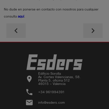
No dude en ponerse en contacto con nosotros para cualquier
consulta
aquí
.
keyboard_arrow_left
keyboard_arrow_right
Edificio Sorolla

location_on
Av. Cortes Valencianas, 58.

Planta 5, oficina 512

46015 – Valencia
phone
+34 961994391
email
info@esders.com