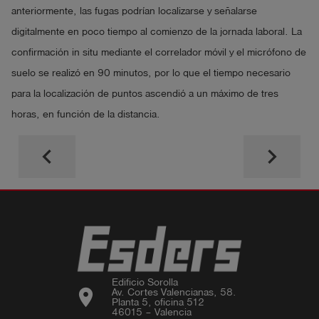
anteriormente, las fugas podrían localizarse y señalarse
digitalmente en poco tiempo al comienzo de la jornada laboral. La
confirmación in situ mediante el correlador móvil y el micrófono de
suelo se realizó en 90 minutos, por lo que el tiempo necesario
para la localización de puntos ascendió a un máximo de tres
horas, en función de la distancia.
keyboard_arrow_left
keyboard_arrow_right
Edificio Sorolla

location_on
Av. Cortes Valencianas, 58.

Planta 5, oficina 512

46015 – Valencia