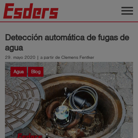
menu
Productos
Detección automática de fugas de
Blog
agua
Aplicaciones
29. mayo 2020 | a partir de Clemens Fentker
Soporte
Agua
Blog
Empresa
Contacto
Español
Iniciar
account_circle
sesión