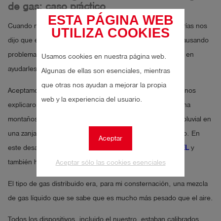
de gas: caso práctico
ESTA PÁGINA WEB
Cuando nos despedimos, un ingeniero de la red de tuberías nos
UTILIZA COOKIES
dijo que en ese momento tenían una avería que llevaba causando
problemas unas dos semanas y si estaríamos interesados en
Usamos cookies en nuestra página web.
ayudarles.
Algunas de ellas son esenciales, mientras
que otras nos ayudan a mejorar la propia
Aceptamos y nos dirigimos al centro de la ciudad, donde nos
web y la experiencia del usuario.
explicaron la situación. En el centro de la ciudad, una zona
montañosa y densamente urbanizada, había un desagüe pluvial en
una zanja frente al aparcamiento subterráneo de un banco. En
Aceptar
este desagüe pudimos medir alrededor de un 20% de
LEL
y
también había gas en el aparcamiento subterráneo.
Aceptar sólo las cookies esenciales
El tipo de gas distribuido era, para mi consternación, una mezcla
de gas líquido que se sabe que es mucho más pesado que el aire.
Todos los dispositivos, incluido el nuestro, estaban calibrados