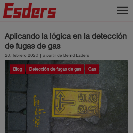
menu
Productos
Aplicando la lógica en la detección
Blog
de fugas de gas
Aplicaciones
20. febrero 2020 | a partir de Bernd Esders
Soporte
Blog
Detección de fugas de gas
Gas
Empresa
Contacto
Español
Iniciar
account_circle
sesión