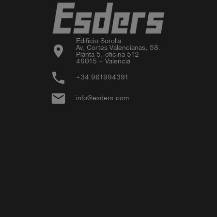
Edificio Sorolla

location_on
Av. Cortes Valencianas, 58.

Planta 5, oficina 512

46015 – Valencia
phone
+34 961994391
email
info@esders.com