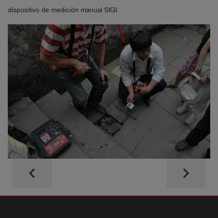
dispositivo de medición manual SIGI.
keyboard_arrow_left
keyboard_arrow_right