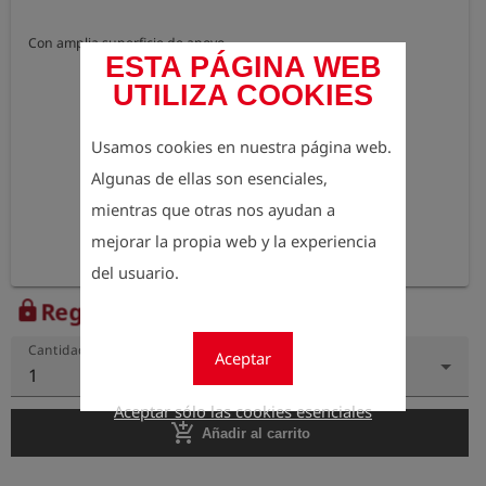
Con amplia superficie de apoyo.
ESTA PÁGINA WEB
UTILIZA COOKIES
Usamos cookies en nuestra página web.
Algunas de ellas son esenciales,
mientras que otras nos ayudan a
mejorar la propia web y la experiencia
del usuario.
Regístrese para ver el precio
lock
Cantidad
Aceptar
1
Aceptar sólo las cookies esenciales
add_shopping_cart
Añadir al carrito