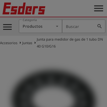
menu
Categoría
Productos
menu
search
Productos
Buscar
Blog
Junta para medidor de gas de 1 tubo DN
Aplicaciones
arrow_right
arrow_right
Accesorios
Juntas
40 G10/G16
Soporte
Empresa
Contacto
Español
Iniciar
account_circle
sesión