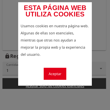
ESTA PÁGINA WEB
UTILIZA COOKIES
Usamos cookies en nuestra página web.
Algunas de ellas son esenciales,
mientras que otras nos ayudan a
mejorar la propia web y la experiencia
del usuario.
Regístrese para ver el precio
lock
Cantidad
1
Aceptar
add_shopping_cart
Añadir al carrito
Aceptar sólo las cookies esenciales