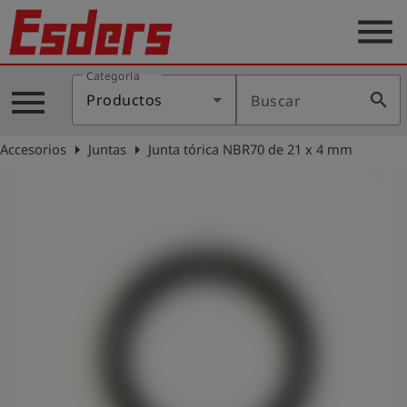
menu
Categoría
Productos
menu
search
Productos
Buscar
Blog
arrow_right
arrow_right
Accesorios
Juntas
Junta tórica NBR70 de 21 x 4 mm
Aplicaciones
Soporte
Empresa
Contacto
Español
Iniciar
account_circle
sesión