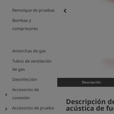
keyboard_arrow_left
Remolque de pruebas
Bombas y
compresores
Antorchas de gas
Tubos de ventilación
de gas
Desinfección
Descripción
Accesorios de
chevron_right
conexión
Descripción d
acústica de fu
Accesorios de prueba
chevron_right