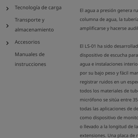
Tecnología de carga
chevron_right
El agua a presión genera ru
columna de agua, la tubería
Transporte y
chevron_right
amplificarse y hacerse audi
almacenamiento
Accesorios
chevron_right
El LS-01 ha sido desarroll
Manuales de
dispositivo de escucha para 
instrucciones
agua e instalaciones interio
por su bajo peso y fácil ma
registrar ruidos en un esp
todos los materiales de tub
micrófono se sitúa entre 35
todas las aplicaciones de d
como dispositivo de monito
o llevado a la longitud de 
extensiones. Una placa de r