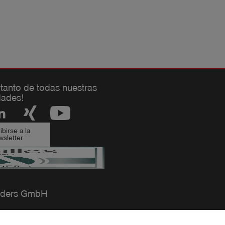
 tanto de todas nuestras
ades!
birse a la
sletter
ders GmbH