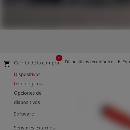
shield
Registro
0
arrow_right
Dispositivos tecnológicos
Equ
Carrito de la compra
shopping_cart
Dispositivos
tecnológicos
Opciones de
dispositivos
Software
Sensores externos