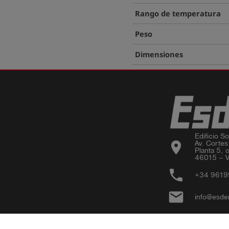
Rango de temperatura
Peso
Dimensiones
Edificio Sor
location_on
Av. Cortes
Planta 5, o
46015 – V
phone
+34 961
email
info@esde