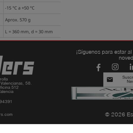
-15 °C a +50 °C
Aprox. 570 g
L = 360 mm, d = 30 mm
¡Síguenos para estar al
noved
Suscri
email
olla

New
 Valencianas, 58.

ficina 512

alencia
994391
© 2026 Es
rs.com