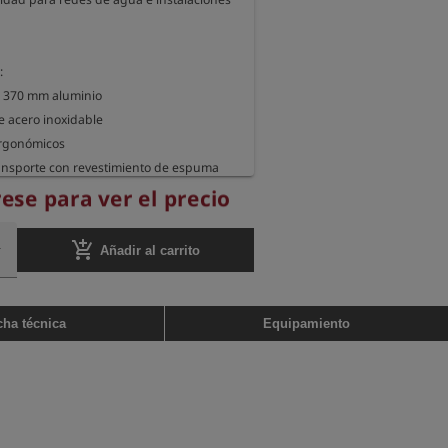
 

s 370 mm aluminio

e acero inoxidable

ergonómicos

ransporte con revestimiento de espuma
rese para ver el precio
add_shopping_cart
Añadir al carrito
cha técnica
Equipamiento