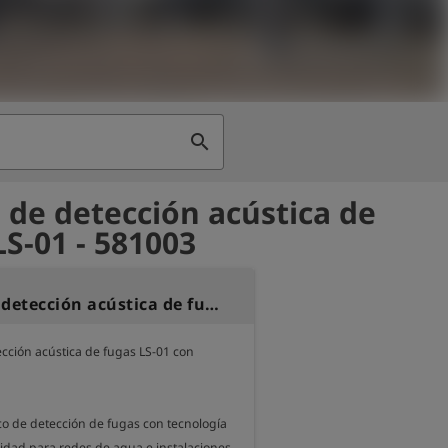
search
 de detección acústica de
LS-01 - 581003
Equipo de detección acústica de fugas LS-01 con auriculares
cción acústica de fugas LS-01 con 
co de detección de fugas con tecnología 
lidad para redes de agua e instalaciones 