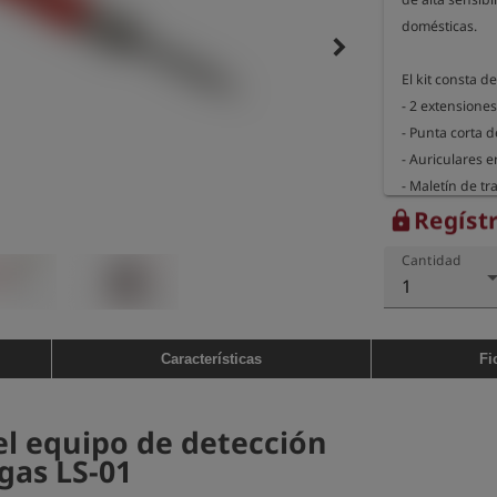
domésticas.

keyboard_arrow_right
El kit consta de:
- 2 extensione
- Punta corta d
- Auriculares 
- Maletín de t
Regíst
lock
Cantidad
1
Características
Fi
el equipo de detección
gas LS-01