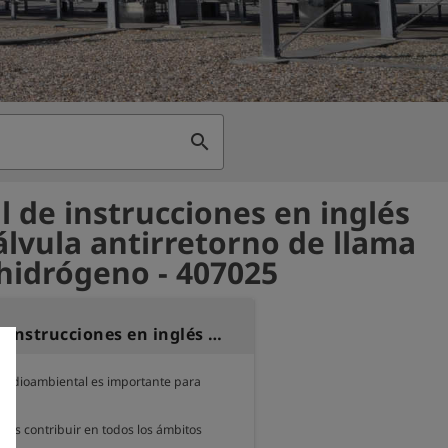
search
 de instrucciones en inglés
álvula antirretorno de llama
hidrógeno - 407025
Manual de instrucciones en inglés para válvula antirretorno de llama DN 50 hidrógeno
medioambiental es importante para 
mos contribuir en todos los ámbitos 