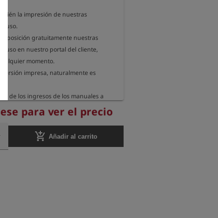
ambién la impresión de nuestras 
e uso.

isposición gratuitamente nuestras 
e uso en nuestro portal del cliente, 
cualquier momento.

a versión impresa, naturalmente es 
% de los ingresos de los manuales a 
ón sin ánimo de lucro dedicada a 
rese para ver el precio
dio ambiente.

add_shopping_cart
Añadir al carrito
io web, informamos cada año a qué 
anización enviamos nuestra donación.