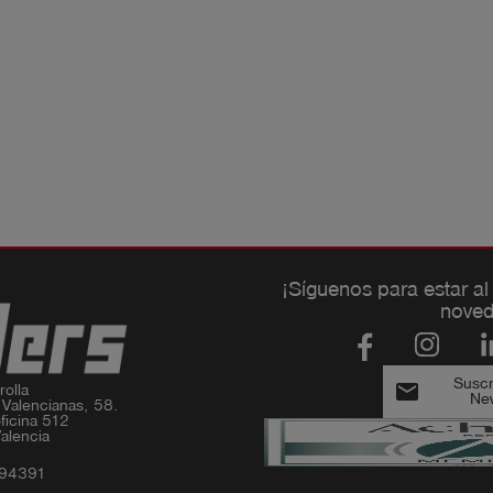
¡Síguenos para estar al
noved
Suscri
email
olla

New
 Valencianas, 58.

ficina 512

alencia
994391