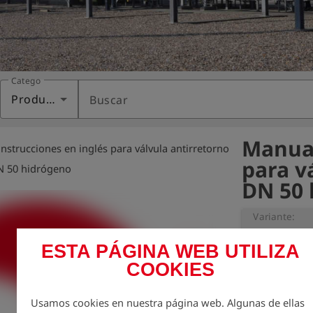
Categoría
Productos
Buscar
Manual
nstrucciones en inglés para válvula antirretorno
para v
N 50 hidrógeno
DN 50 
Variante:
ESTA PÁGINA WEB UTILIZA
COOKIES
La protección 
nosotros.

Por ello, quere
Usamos cookies en nuestra página web. Algunas de ellas