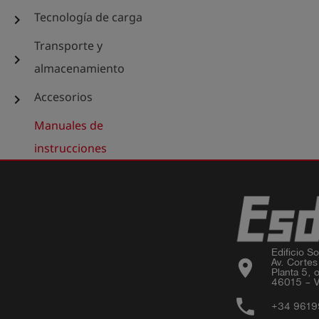
Tecnología de carga
chevron_right
Transporte y
chevron_right
almacenamiento
Accesorios
chevron_right
Manuales de
instrucciones
Edificio Sor
location_on
Av. Cortes
Planta 5, o
46015 – V
phone
+34 961