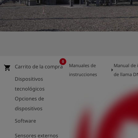
shield
Registro
0
Manuales de
Manual de i
Carrito de la compra
shopping_cart
arrow_right
instrucciones
de llama D
Dispositivos
tecnológicos
Opciones de
dispositivos
Software
Sensores externos