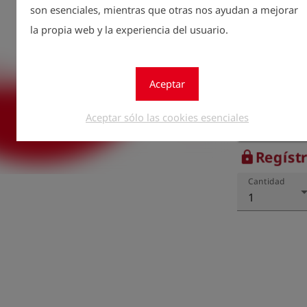
posibles.

son esenciales, mientras que otras nos ayudan a mejorar
Esto incluye t
la propia web y la experiencia del usuario.
instrucciones d
Ponemos a su d
instrucciones d
Aceptar
disponible en 
Si necesita un
Aceptar sólo las cookies esenciales
posible.

Donamos el 100
una organizaci
Regíst
lock
proteger el me
Cantidad
1
En nuestro sit
proyecto u org