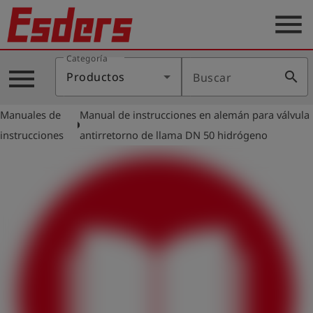
menu
Categoría
Productos
menu
search
Productos
Buscar
Blog
Manuales de
Manual de instrucciones en alemán para válvula
Aplicaciones
arrow_right
instrucciones
antirretorno de llama DN 50 hidrógeno
Soporte
Empresa
Contacto
Español
Iniciar
account_circle
sesión