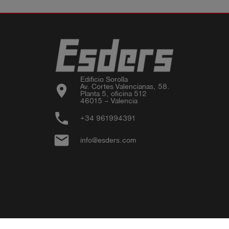
Edificio Sorolla

location_on
Av. Cortes Valencianas, 58.

Planta 5, oficina 512

46015 – Valencia
phone
+34 961994391
email
info@esders.com