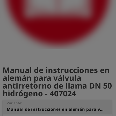
shield
Registro
Manual de instrucciones en
alemán para válvula
antirretorno de llama DN 50
hidrógeno - 407024
Variante:
Manual de instrucciones en alemán para válvula antirretorno de llama DN 50 hidrógeno