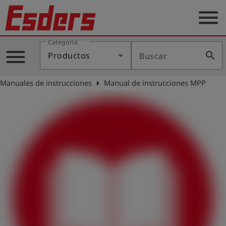
menu
Categoría
Productos
menu
search
Productos
Buscar
Blog
arrow_right
Manuales de instrucciones
Manual de instrucciones MPP
Aplicaciones
Soporte
Empresa
Contacto
Español
Iniciar
account_circle
sesión