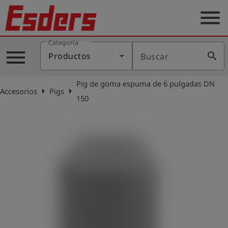
menu
Categoría
Productos
menu
search
Productos
Buscar
Blog
Pig de goma espuma de 6 pulgadas DN
Aplicaciones
arrow_right
arrow_right
Accesorios
Pigs
150
Soporte
Empresa
Contacto
Español
Iniciar
account_circle
sesión