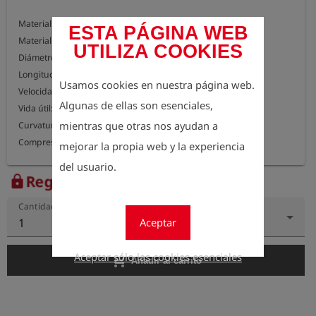
Material: espuma de poliéter

ESTA PÁGINA WEB
Material placa base: PUR

UTILIZA COOKIES
Diámetro: 190 mm

Longitud: 300 mm

Usamos cookies en nuestra página web.
Velocidad de desplazamiento: 1-4 m/s

Algunas de ellas son esenciales,
Vida útil: aprox. 45 km

mientras que otras nos ayudan a
Curvatura de tubo mínima: 1.5D

Compresibilidad máxima: 50%
mejorar la propia web y la experiencia
del usuario.
Regístrese para ver el precio
lock
Cantidad
Aceptar
1
Aceptar sólo las cookies esenciales
add_shopping_cart
Añadir al carrito