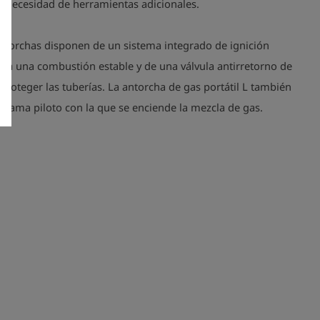
n necesidad de herramientas adicionales.
antorchas disponen de un sistema integrado de ignición
ara una combustión estable y de una válvula antirretorno de
proteger las tuberías. La antorcha de gas portátil L también
 llama piloto con la que se enciende la mezcla de gas.