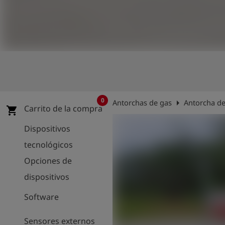
shield
Registro
0
arrow_right
Antorchas de gas
Antorcha de
Carrito de la compra
shopping_cart
Dispositivos
tecnológicos
Opciones de
dispositivos
Software
Sensores externos