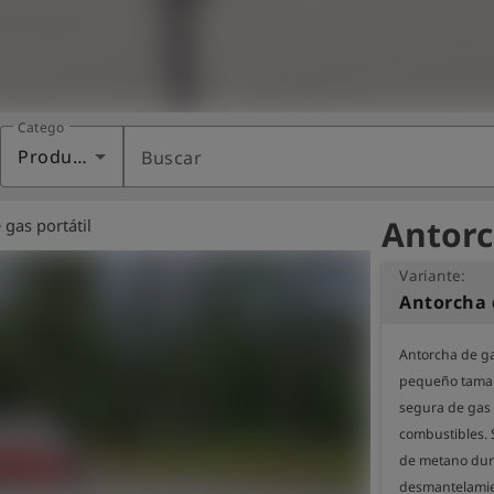
Categoría
Productos
Buscar
Antorc
 gas portátil
Variante:
Antorcha d
Antorcha de ga
pequeño tamaño
segura de gas 
combustibles. S
de metano dura
desmantelamien