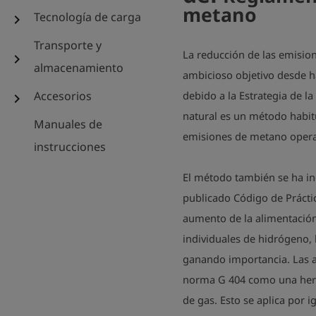
metano
Tecnología de carga
chevron_right
Transporte y
La reducción de las emisio
chevron_right
almacenamiento
ambicioso objetivo desde h
Accesorios
debido a la Estrategia de 
chevron_right
natural es un método habitu
Manuales de
emisiones de metano operat
instrucciones
El método también se ha in
publicado Código de Prácti
aumento de la alimentación
individuales de hidrógeno,
ganando importancia. Las an
norma G 404 como una herra
de gas. Esto se aplica por i