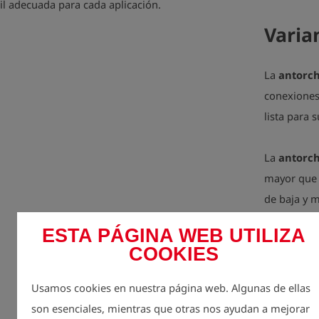
il adecuada para cada aplicación.
Varia
La
antorch
conexiones
lista para 
La
antorch
mayor que l
de baja y m
Además, es 
ESTA PÁGINA WEB UTILIZA
COOKIES
La
antorch
pensada par
Usamos cookies en nuestra página web. Algunas de ellas
aprox. 2,5
son esenciales, mientras que otras nos ayudan a mejorar