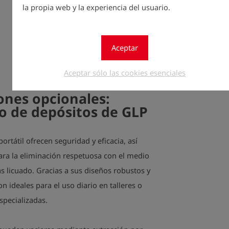
minutos si
la propia web y la experiencia del usuario.
Todas las 
continua p
Aceptar
llama para 
Aceptar sólo las cookies esenciales
incluye una
iones opcionales
:
o de depósitos de GLP
rtátil ofrecen seguridad y eficacia, así
ra la eliminación respetuosa con el medio
 licuado. Gracias a sus diseños robustos y
n ideales para el uso diario en talleres o
specializadas.