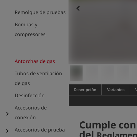
keyboard_arrow_left
Remolque de pruebas
Bombas y
compresores
Antorchas de gas
Tubos de ventilación
de gas
Descripción
Variantes
Desinfección
Accesorios de
chevron_right
conexión
Cumple con 
Accesorios de prueba
chevron_right
del
Reglament