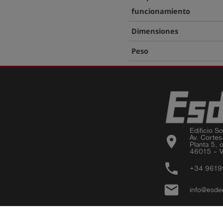
funcionamiento
Dimensiones
Peso
Edificio Sor
location_on
Av. Cortes
Planta 5, o
46015 – V
phone
+34 961
email
info@esde