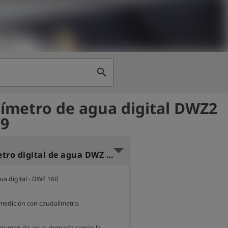
search
ímetro de agua digital DWZ2
09
Caudalímetro digital de agua DWZ 160
a digital - DWZ 160 

 medición con caudalímetro.

volumen de agua drenada según la 