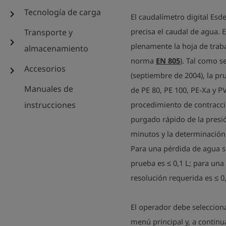
Tecnología de carga
chevron_right
El caudalímetro digital Es
precisa el caudal de agua. 
Transporte y
chevron_right
plenamente la hoja de trab
almacenamiento
norma
EN 805
). Tal como s
Accesorios
chevron_right
(septiembre de 2004), la pr
Manuales de
de PE 80, PE 100, PE-Xa y P
instrucciones
procedimiento de contracció
purgado rápido de la presi
minutos y la determinación
Para una pérdida de agua su
prueba es ≤ 0,1 L; para una 
resolución requerida es ≤ 0,
El operador debe seleccion
menú principal y, a continua