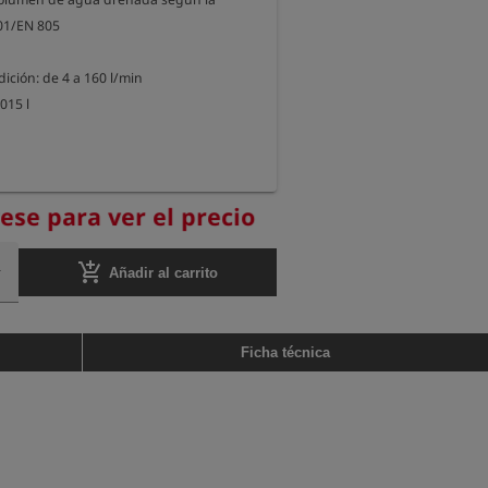
1/EN 805

ción: de 4 a 160 l/min

015 l

rese para ver el precio
add_shopping_cart
Añadir al carrito
Ficha técnica