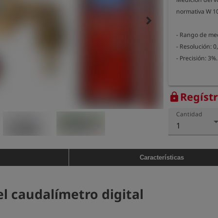
normativa W 10
keyboard_arrow_right
- Rango de medi
- Resolución: 0,
Regíst
lock
Cantidad
1
Características
l caudalímetro digital