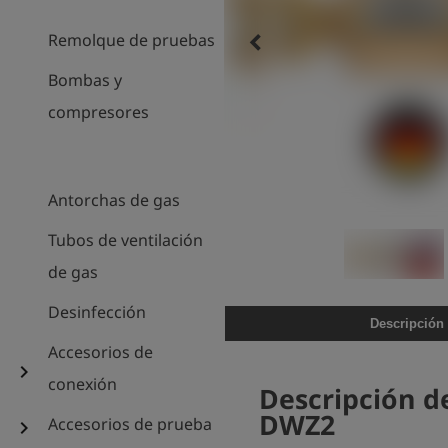
keyboard_arrow_left
Remolque de pruebas
Bombas y
compresores
Antorchas de gas
Tubos de ventilación
de gas
Desinfección
Descripción
Accesorios de
chevron_right
conexión
Descripción de
DWZ2
Accesorios de prueba
chevron_right