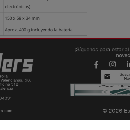
electrónicos)
150 x 58 x 34 mm
Aprox. 400 g incluyendo la batería
¡Síguenos para estar al
noved
Suscri
email
olla

New
 Valencianas, 58.

ficina 512

alencia
994391
© 2026 Es
rs.com