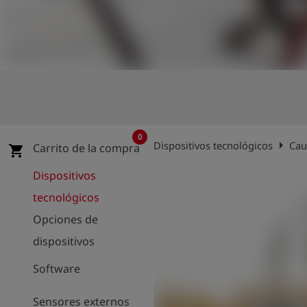
shield
Registro
0
arrow_right
Dispositivos tecnológicos
Cau
Carrito de la compra
shopping_cart
Dispositivos
tecnológicos
Opciones de
dispositivos
Software
Sensores externos