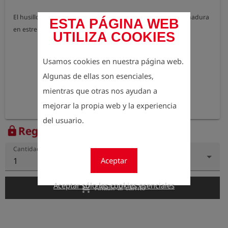
El husillo tiene una longitud de 100 mm y dispone de empuñadura 
ESTA PÁGINA WEB
en estrella.
UTILIZA COOKIES
Usamos cookies en nuestra página web.
Algunas de ellas son esenciales,
mientras que otras nos ayudan a
mejorar la propia web y la experiencia
del usuario.
Regístrese para ver el precio
lock
Cantidad
Aceptar
1
Aceptar sólo las cookies esenciales
add_shopping_cart
Añadir al carrito