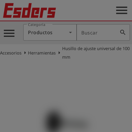
menu
Categoría
Productos
menu
search
Productos
Buscar
Blog
Husillo de ajuste universal de 100
Aplicaciones
arrow_right
arrow_right
Accesorios
Herramientas
mm
Soporte
Empresa
Contacto
Español
Iniciar
account_circle
sesión