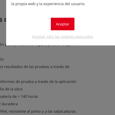
Connect, l
la propia web y la experiencia del usuario.
eficiencia 
as de TONI PressureTest
Aceptar
Aceptar sólo las cookies esenciales
ón para pruebas de fugas y presión según
ión
s resultados de las pruebas a través de
nformes de prueba a través de la aplicación
la de la obra
batería de > 140 horas
y duradera
64, resistente al polvo y a las salpicaduras