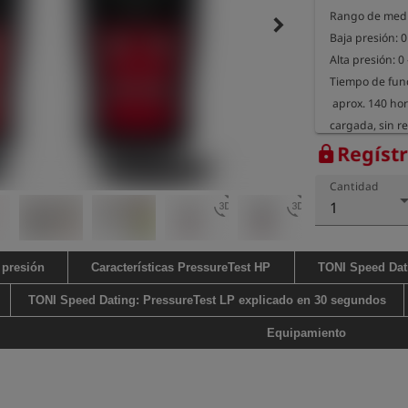
Rango de medic
keyboard_arrow_right
Baja presión: 0
Alta presión: 0 
Tiempo de func
 aprox. 140 horas con la batería completamente 
cargada, sin r
ambiente de 20
Regíst
lock
Dimensiones de 
Cantidad
Peso del dispos
3d_rotation
3d_rotation
1
 presión
Características PressureTest HP
TONI Speed Dat
TONI Speed Dating: PressureTest LP explicado en 30 segundos
Equipamiento