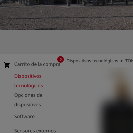
shield
Registro
0
arrow_right
Dispositivos tecnológicos
TON
Carrito de la compra
shopping_cart
Dispositivos
tecnológicos
Opciones de
dispositivos
Software
Sensores externos