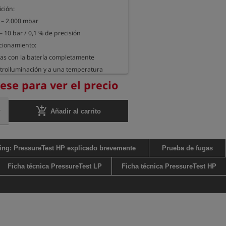
ión:

 – 2.000 mbar

– 10 bar / 0,1 % de precisión

ionamiento:

etroiluminación y a una temperatura 
 °C

rese para ver el precio
la carcasa: 16,5 cm x 6,5 cm x 3 cm

itivo: aprox. 280 g
add_shopping_cart
Añadir al carrito
ing: PressureTest HP explicado brevemente
Prueba de fugas
Ficha técnica PressureTest LP
Ficha técnica PressureTest HP