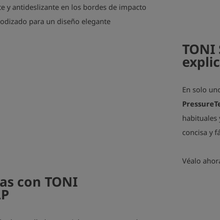
te y antideslizante en los bordes de impacto
nodizado para un diseño elegante
TONI 
expli
play_arrow
En solo un
PressureT
habituales
concisa y f
Véalo ahor
as con TONI
LP