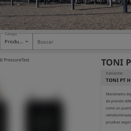
Categoría
Productos
Buscar
TONI P
I PressureTest
Variante:
TONI PT H
Manómetro digi
de presión dife
como un puerto 
retroiluminada
pruebas según 