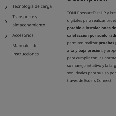
Tecnología de carga
chevron_right
TONI PressureTest HP y Pre
Transporte y
digitales para realizar pru
chevron_right
almacenamiento
potable e instalaciones d
Accesorios
calefacción por suelo rad
chevron_right
permiten realizar
pruebas 
Manuales de
alta y baja presión
, y prop
instrucciones
para cumplir con las normas
su manejo intuitivo y la la
son ideales para su uso por
través de Esders Connect.