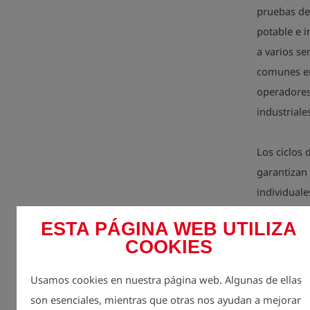
pruebas de
potable e i
a varios se
comunes en 
operadores
industriale
Los ciclos
garantizan 
individual
plazo. Est
ESTA PÁGINA WEB UTILIZA
forma flexi
COOKIES
Su manejo i
Usamos cookies en nuestra página web. Algunas de ellas
las medici
son esenciales, mientras que otras nos ayudan a mejorar