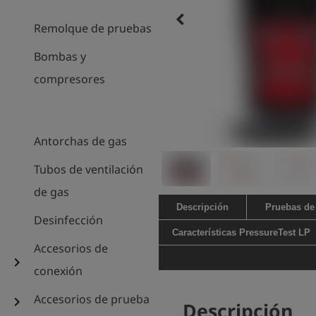
keyboard_arrow_left
Remolque de pruebas
Bombas y
compresores
Antorchas de gas
Tubos de ventilación
de gas
Descripción
Pruebas de
Desinfección
Características PressureTest LP
Accesorios de
chevron_right
conexión
Accesorios de prueba
chevron_right
Descripción