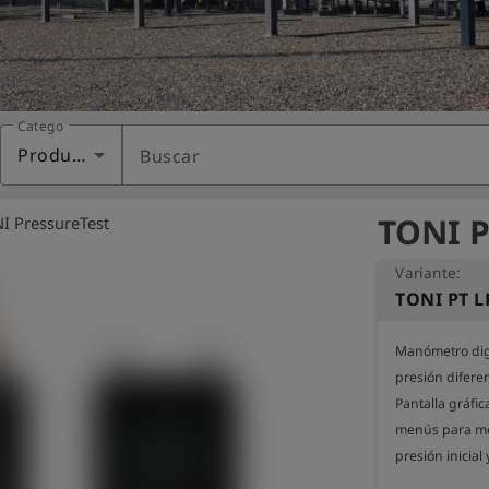
Categoría
Productos
Buscar
TONI P
I PressureTest
Variante:
TONI PT L
Manómetro digi
presión diferenc
Pantalla gráfi
menús para mos
presión inicial 