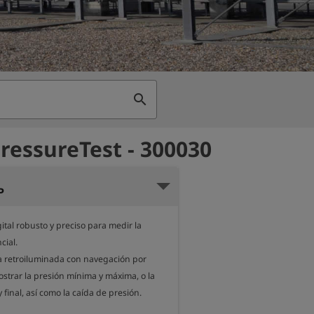
search
ressureTest - 300030
P
tal robusto y preciso para medir la 
ial.

ca retroiluminada con navegación por 
trar la presión mínima y máxima, o la 
y final, así como la caída de presión.
