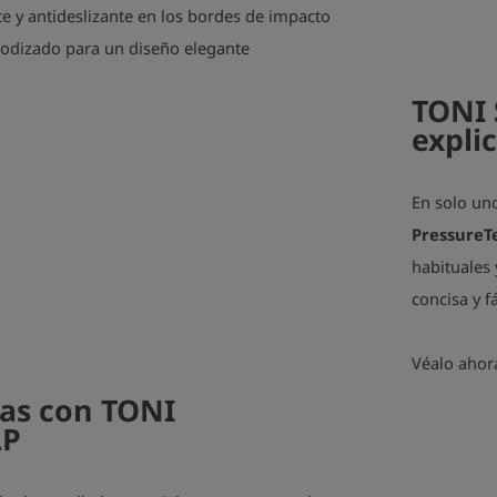
te y antideslizante en los bordes de impacto
nodizado para un diseño elegante
TONI 
expli
play_arrow
En solo un
PressureT
habituales
concisa y f
Véalo ahor
as con TONI
LP