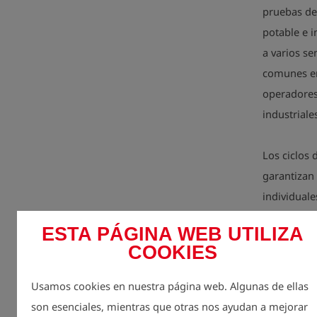
pruebas de
potable e i
a varios se
comunes en 
operadores
industriale
Los ciclos
garantizan 
individual
plazo. Est
ESTA PÁGINA WEB UTILIZA
forma flexi
COOKIES
Su manejo i
Usamos cookies en nuestra página web. Algunas de ellas
las medici
son esenciales, mientras que otras nos ayudan a mejorar