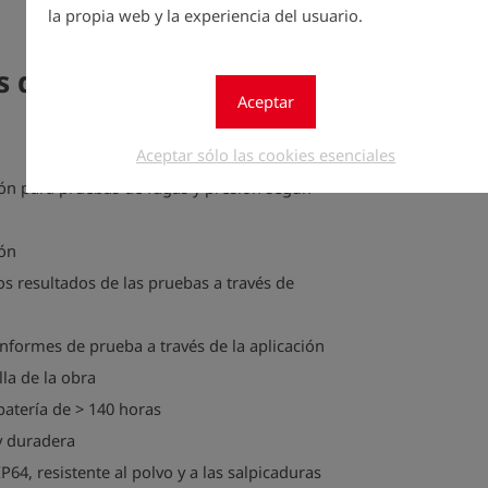
Connect, l
la propia web y la experiencia del usuario.
eficiencia 
as de TONI PressureTest
Aceptar
Aceptar sólo las cookies esenciales
ón para pruebas de fugas y presión según
ión
s resultados de las pruebas a través de
nformes de prueba a través de la aplicación
la de la obra
batería de > 140 horas
y duradera
64, resistente al polvo y a las salpicaduras