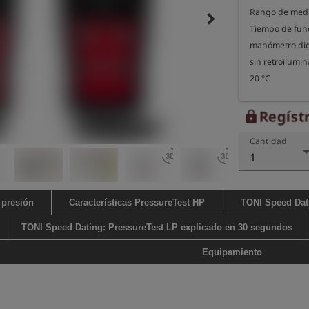
Rango de medic
keyboard_arrow_right
Tiempo de func
manómetro digi
sin retroilumi
20 °C

Dimensiones de
Regístr
lock
Peso del dispos
Cantidad
3d_rotation
3d_rotation
1
 presión
Características PressureTest HP
TONI Speed Dat
TONI Speed Dating: PressureTest LP explicado en 30 segundos
Equipamiento