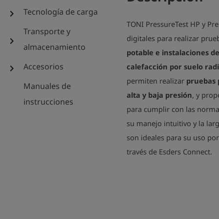
Tecnología de carga
chevron_right
TONI PressureTest HP y Pre
Transporte y
digitales para realizar pru
chevron_right
almacenamiento
potable e instalaciones d
Accesorios
calefacción por suelo rad
chevron_right
permiten realizar
pruebas 
Manuales de
alta y baja presión
, y prop
instrucciones
para cumplir con las normas
su manejo intuitivo y la la
son ideales para su uso por
través de Esders Connect.