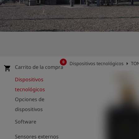
shield
Registro
0
arrow_right
Dispositivos tecnológicos
TON
Carrito de la compra
shopping_cart
Dispositivos
tecnológicos
Opciones de
dispositivos
Software
Sensores externos