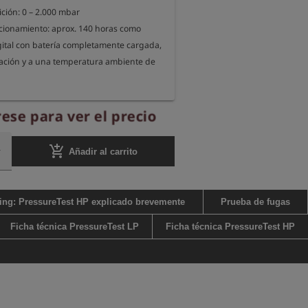
ión: 0 – 2.000 mbar

ionamiento: aprox. 140 horas como 
tal con batería completamente cargada, 
nación y a una temperatura ambiente de 
 la carcasa: 14 cm x 6,5 cm x 3 cm

ese para ver el precio
itivo: aprox. 180 g
add_shopping_cart
Añadir al carrito
ing: PressureTest HP explicado brevemente
Prueba de fugas
Ficha técnica PressureTest LP
Ficha técnica PressureTest HP