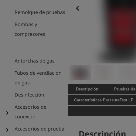
keyboard_arrow_left
Remolque de pruebas
Bombas y
compresores
Antorchas de gas
Tubos de ventilación
de gas
Descripción
Pruebas de
Desinfección
Características PressureTest LP
Accesorios de
chevron_right
conexión
Accesorios de prueba
chevron_right
Descripción