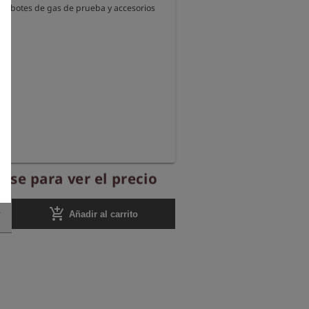
tes botes de gas de prueba y accesorios 
ese para ver el precio
add_shopping_cart
Añadir al carrito