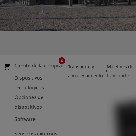
shield
Registro
0
Carrito de la compra
shopping_cart
Transporte y
Maletines de
arrow_right
arr
almacenamiento
transporte
Dispositivos
tecnológicos
Opciones de
dispositivos
Software
Sensores externos