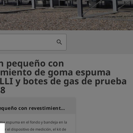
search
n pequeño con
imiento de goma espuma
LLI y botes de gas de prueba
28
Maletín pequeño con revestimiento de goma espuma para OLLI y botes de gas de prueba
ma espuma en el fondo y bandeja en la 
ar el dispositivo de medición, el kit de 