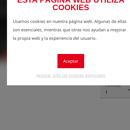
ESTA PÁGINA WEB UTILIZA
carga, diferen
COOKIES
Usamos cookies en nuestra página web. Algunas de ellas
son esenciales, mientras que otras nos ayudan a mejorar
la propia web y la experiencia del usuario.
Aceptar
Regístr
lock
Aceptar sólo las cookies esenciales
Cantidad
1