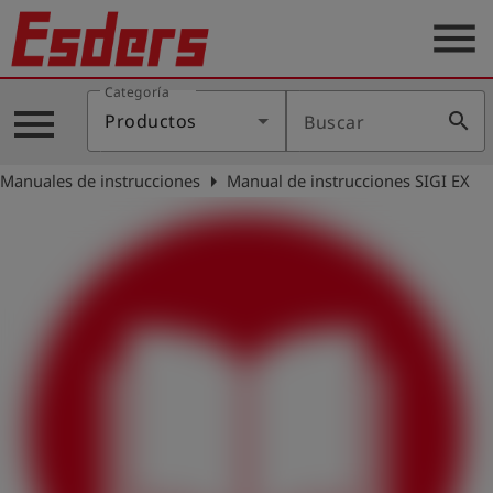
menu
Categoría
Productos
menu
search
Productos
Buscar
Blog
arrow_right
Manuales de instrucciones
Manual de instrucciones SIGI EX
Aplicaciones
Soporte
Empresa
Contacto
Español
Iniciar
account_circle
sesión