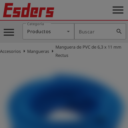
menu
Categoría
Productos
menu
search
Productos
Buscar
Blog
Manguera de PVC de 6,3 x 11 mm
Aplicaciones
arrow_right
arrow_right
Accesorios
Mangueras
Rectus
Soporte
Empresa
Contacto
Español
Iniciar
account_circle
sesión