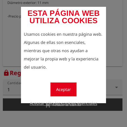
Diámetro exterior: 11 mm

ESTA PÁGINA WEB
-Precio por metro-
UTILIZA COOKIES
Usamos cookies en nuestra página web.
Algunas de ellas son esenciales,
mientras que otras nos ayudan a
mejorar la propia web y la experiencia
del usuario.
Regístrese para ver el precio
lock
Cantidad
Aceptar
1
Aceptar sólo las cookies esenciales
add_shopping_cart
Añadir al carrito