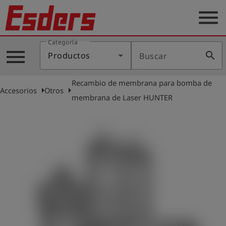
menu
Categoría
Productos
menu
search
Productos
Buscar
Blog
Recambio de membrana para bomba de
Aplicaciones
arrow_right
arrow_right
Accesorios
Otros
membrana de Laser HUNTER
Soporte
Empresa
Contacto
Español
Iniciar
account_circle
sesión