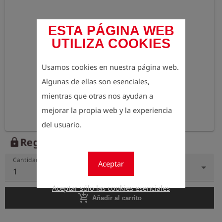
ESTA PÁGINA WEB
UTILIZA COOKIES
Usamos cookies en nuestra página web.
Algunas de ellas son esenciales,
mientras que otras nos ayudan a
mejorar la propia web y la experiencia
del usuario.
Regístrese para ver el precio
lock
Cantidad
Aceptar
1
Aceptar sólo las cookies esenciales
add_shopping_cart
Añadir al carrito