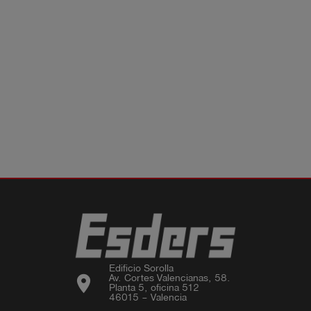
Edificio Sorolla

location_on
Av. Cortes Valencianas, 58.

Planta 5, oficina 512

46015 – Valencia