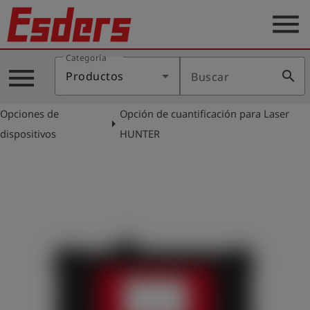
menu
Categoría
Productos
menu
search
Productos
Buscar
Blog
Opciones de
Opción de cuantificación para Laser
Aplicaciones
arrow_right
dispositivos
HUNTER
Soporte
Empresa
Contacto
Español
Iniciar
account_circle
sesión