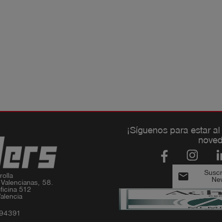
¡Síguenos para estar al
noved
Suscri
email
olla

New
 Valencianas, 58.

ficina 512

alencia
994391