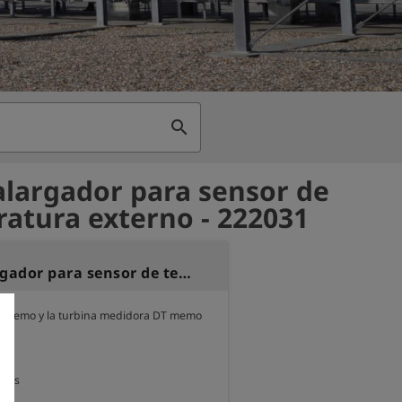
search
alargador para sensor de
atura externo - 222031
Cable alargador para sensor de temperatura externo
t memo y la turbina medidora DT memo 
tros