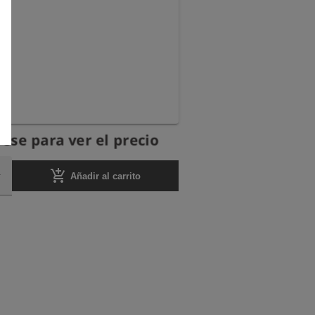
ese para ver el precio
add_shopping_cart
Añadir al carrito