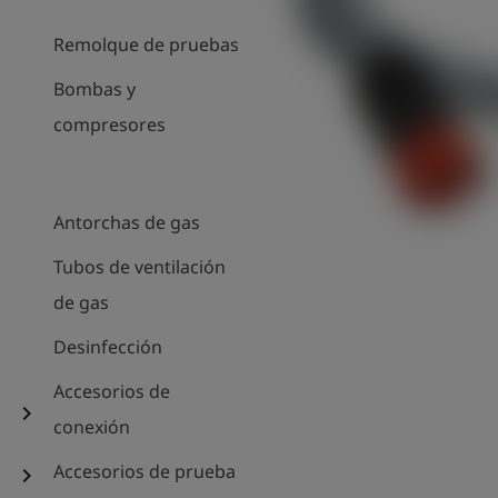
Remolque de pruebas
Bombas y
compresores
Antorchas de gas
Tubos de ventilación
de gas
Desinfección
Accesorios de
chevron_right
conexión
Accesorios de prueba
chevron_right