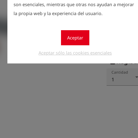
son esenciales, mientras que otras nos ayudan a mejorar
la propia web y la experiencia del usuario.
Aceptar
Aceptar sólo las cookies esenciales
Regístr
lock
Cantidad
1