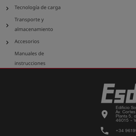
Tecnología de carga
chevron_right
Transporte y
chevron_right
almacenamiento
Accesorios
chevron_right
Manuales de
instrucciones
Edificio Sor
location_on
Av. Cortes
Planta 5, o
46015 – V
phone
+34 961