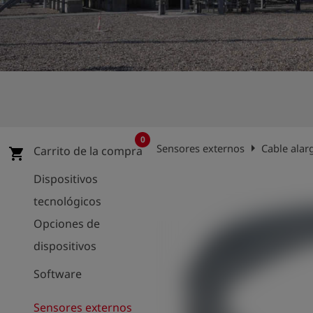
shield
Registro
0
arrow_right
Sensores externos
Cable alar
Carrito de la compra
shopping_cart
Dispositivos
tecnológicos
Opciones de
dispositivos
Software
Sensores externos