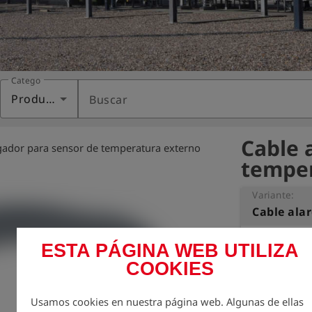
Categoría
Productos
Buscar
Cable 
gador para sensor de temperatura externo
temper
Variante:
Para DruckTes
ESTA PÁGINA WEB UTILIZA
30/160.

COOKIES
Longitud: 5 me
Usamos cookies en nuestra página web. Algunas de ellas