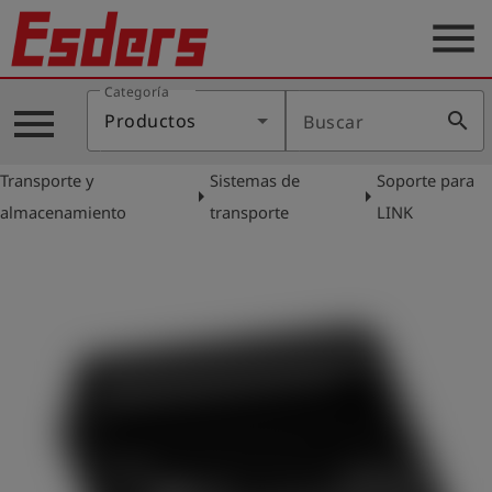
menu
Categoría
Productos
menu
search
Productos
Buscar
Blog
Transporte y
Sistemas de
Soporte para
Aplicaciones
arrow_right
arrow_right
almacenamiento
transporte
LINK
Soporte
Empresa
Contacto
Español
Iniciar
account_circle
sesión