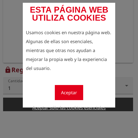
ESTA PÁGINA WEB
UTILIZA COOKIES
Usamos cookies en nuestra página web.
Algunas de ellas son esenciales,
mientras que otras nos ayudan a
mejorar la propia web y la experiencia
del usuario.
Regístrese para ver el precio
lock
Cantidad
1
Aceptar
add_shopping_cart
Añadir al carrito
Aceptar sólo las cookies esenciales