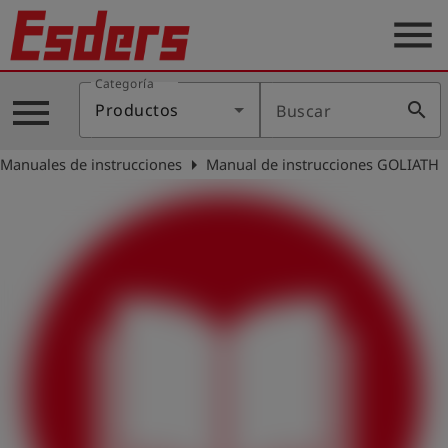
menu
Categoría
Productos
menu
search
Productos
Buscar
Blog
arrow_right
Manuales de instrucciones
Manual de instrucciones GOLIATH
Aplicaciones
Soporte
Empresa
Contacto
Español
Iniciar
account_circle
sesión