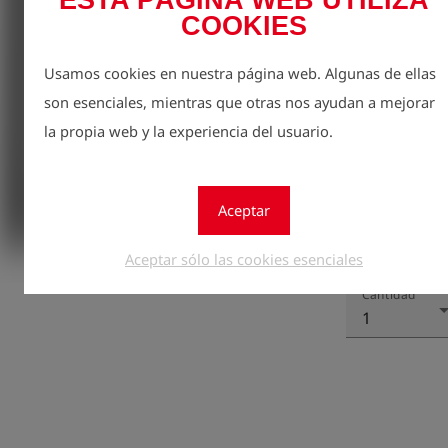
ESTA PÁGINA WEB UTILIZA
inspección prof
COOKIES
Longitud: 55 c
Usamos cookies en nuestra página web. Algunas de ellas
Cantidad: 2 pi
son esenciales, mientras que otras nos ayudan a mejorar
la propia web y la experiencia del usuario.
Aceptar
Regístr
lock
Aceptar sólo las cookies esenciales
Cantidad
1