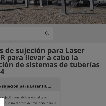
search
s de sujeción para Laser
 para llevar a cabo la
ción de sistemas de tuberías
64
Correas de sujeción para Laser HUNTER para llevar a cabo la inspección de sistemas de tuberías
sujeción o estabilización del Laser 
se utiliza el arnés de transporte para la 