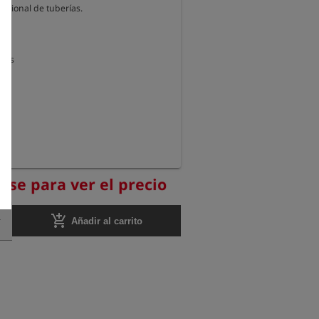
esional de tuberías.

m

ezas
ese para ver el precio
add_shopping_cart
Añadir al carrito