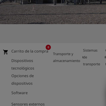
shield
Registro
0
Sistemas
Carrito de la compra
shopping_cart
Transporte y
arrow_right
arrow_
de
Dispositivos
almacenamiento
transporte
tecnológicos
Opciones de
dispositivos
Software
Sensores externos