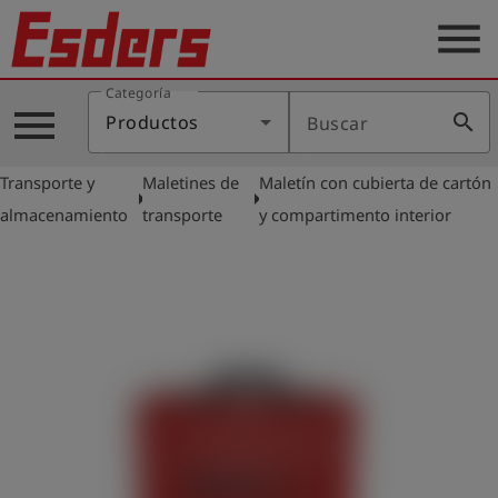
menu
Categoría
Productos
menu
search
Productos
Buscar
Blog
Transporte y
Maletines de
Maletín con cubierta de cartón
Aplicaciones
arrow_right
arrow_right
almacenamiento
transporte
y compartimento interior
Soporte
Empresa
Contacto
Español
Iniciar
account_circle
sesión