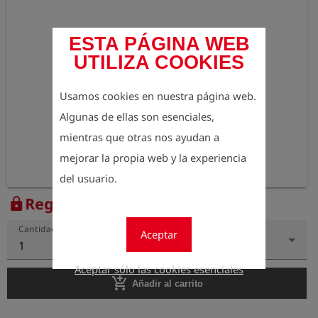
ESTA PÁGINA WEB
UTILIZA COOKIES
Usamos cookies en nuestra página web.
Algunas de ellas son esenciales,
mientras que otras nos ayudan a
mejorar la propia web y la experiencia
del usuario.
Regístrese para ver el precio
lock
Cantidad
Aceptar
1
Aceptar sólo las cookies esenciales
add_shopping_cart
Añadir al carrito