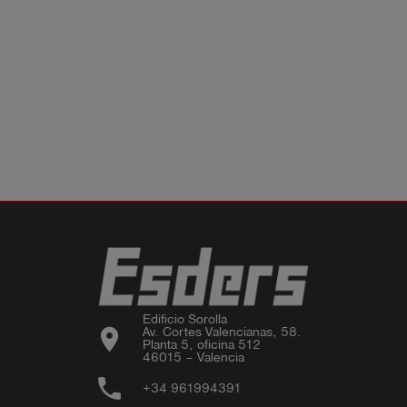
Edificio Sorolla

location_on
Av. Cortes Valencianas, 58.

Planta 5, oficina 512

46015 – Valencia
phone
+34 961994391