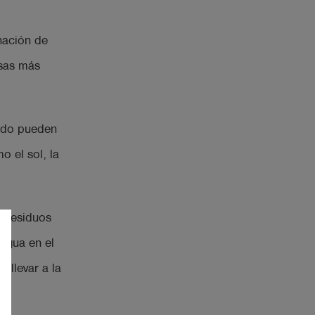
nación de
usas más
hado pueden
 el sol, la
s residuos
agua en el
 llevar a la