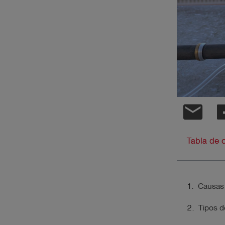
shield
Registro
email
Tabla de 
Causas 
Tipos d