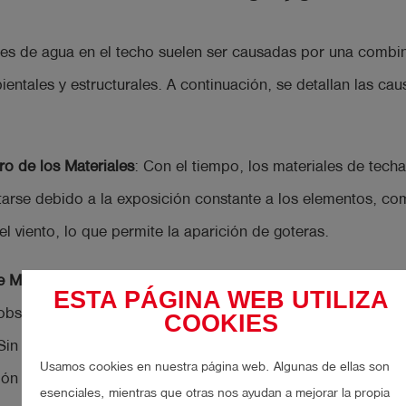
ones de agua en el techo suelen ser causadas por una combi
ientales y estructurales. A continuación, se detallan las ca
ro de los Materiales
: Con el tiempo, los materiales de tec
arse debido a la exposición constante a los elementos, como
y el viento, lo que permite la aparición de goteras.
e Mantenimiento
: La acumulación de hojas, suciedad y otro
ESTA PÁGINA WEB UTILIZA
bstruir desagües y canaletas, provocando acumulación de 
COOKIES
Sin un mantenimiento adecuado, estas obstrucciones pueden
Usamos cookies en nuestra página web. Algunas de ellas son
ón de humedades y daños en el revestimiento.
esenciales, mientras que otras nos ayudan a mejorar la propia