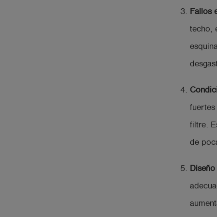
Fallos 
techo, 
esquina
desgast
Condic
fuertes
filtre.
de poc
Diseño 
adecuad
aumenta