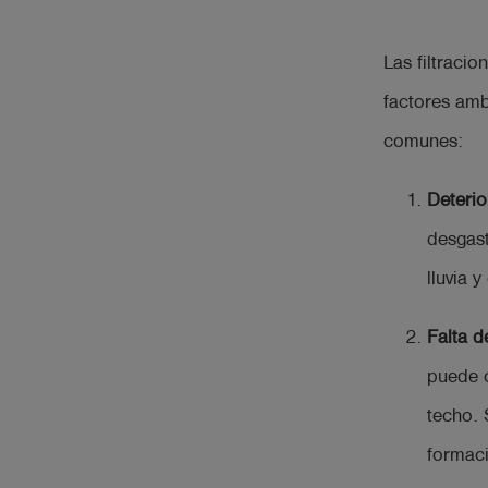
Las filtraci
factores amb
comunes:
Deterio
desgast
lluvia 
Falta d
puede o
techo. 
formaci