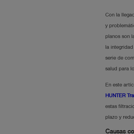
Con la llega
y problemáti
planos son 
la integrida
serie de com
salud para 
En este artí
HUNTER Tra
estas filtra
plazo y redu
Causas com