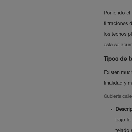
Poniendo el 
filtraciones
los techos p
esta se acum
Tipos de 
Existen much
finalidad y m
Cubierta calie
Descri
bajo la
tejado