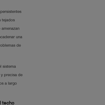
 persistentes
s tejados
lo amenazan
encadenar una
problemas de
l sistema
 y precisa de
os a largo
l techo