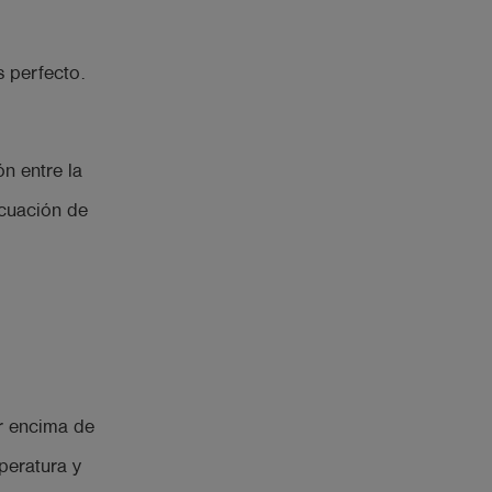
s perfecto.
ón entre la
acuación de
or encima de
mperatura y