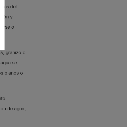
artes del
ción y
perse o
s, granizo o
 agua se
os planos o
nte
ción de agua,