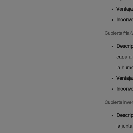
Ventaja
Inconve
Cubierta fría (
Descri
capa ai
la hum
Ventaja
Inconve
Cubierta inver
Descri
la junt