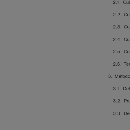
Cub
Cub
Cub
Cub
Cub
Ter
Métodos
Det
Pr
Det