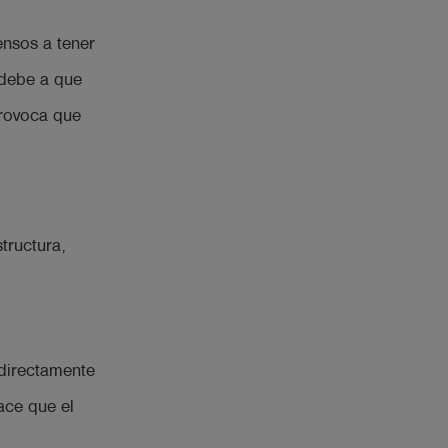
ensos a tener
 debe a que
provoca que
tructura,
 directamente
ace que el