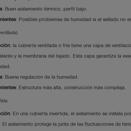
s
: Buen aislamiento térmico, perfil bajo.
nientes
: Posibles problemas de humedad si el sellado no e
ventilada)
pción
: la cubierta ventilada o fría tiene una capa de ventilaci
slante y la membrana del tejado. Esta capa garantiza la ev
edad.
s
: Buena regulación de la humedad.
nientes
: Estructura más alta, construcción más compleja.
tida
pción
: En una cubierta invertida, el aislamiento se instala p
a. El aislamiento protege la junta de las fluctuaciones de te