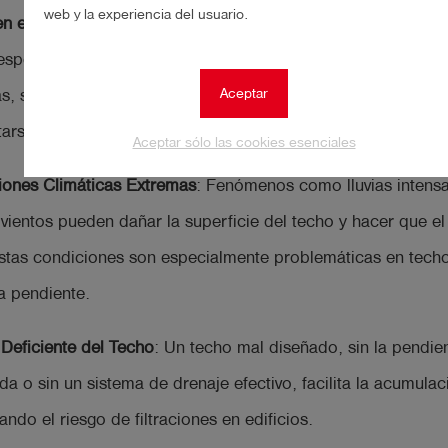
web y la experiencia del usuario.
en el Sellado y Juntas
: Las juntas y sellos entre diferentes p
especialmente en zonas como chimeneas, salidas de ventila
Aceptar
s, son áreas comunes de filtración. Los sellos pueden rom
arse con el tiempo, permitiendo que el agua se infiltre.
Aceptar sólo las cookies esenciales
iones Climáticas Extremas
: Fenómenos como lluvias intensa
 vientos pueden dañar la superficie del techo y hacer que el
 Estas condiciones son especialmente problemáticas en tech
a pendiente.
Deficiente del Techo
: Un techo mal diseñado, sin la pendie
a o sin un sistema de drenaje efectivo, facilita la acumula
ndo el riesgo de filtraciones en edificios.