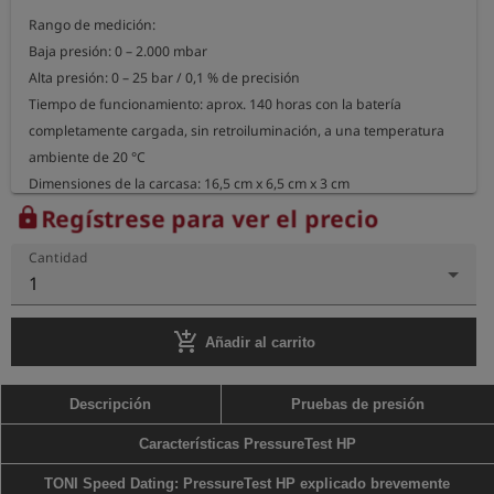
Rango de medición:

Baja presión: 0 – 2.000 mbar

Alta presión: 0 – 25 bar / 0,1 % de precisión

Tiempo de funcionamiento: aprox. 140 horas con la batería 
completamente cargada, sin retroiluminación, a una temperatura 
ambiente de 20 °C

Dimensiones de la carcasa: 16,5 cm x 6,5 cm x 3 cm

Peso del dispositivo: aprox. 280 g
Regístrese para ver el precio
lock
Cantidad
1
add_shopping_cart
Añadir al carrito
Descripción
Pruebas de presión
Características PressureTest HP
TONI Speed Dating: PressureTest HP explicado brevemente