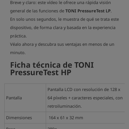
Breve y claro: este vídeo le ofrece una rápida visión
general de las funciones de
TONI PressureTest LP
.
En solo unos segundos, le muestra de qué se trata este
dispositivo, de forma clara y basada en la experiencia
práctica.
Véalo ahora y descubra sus ventajas en menos de un
play_arrow
minuto.
Ficha técnica de TONI
PressureTest HP
Pantalla LCD con resolución de 128 x
Pantalla
64 píxeles + caracteres especiales, con
retroiluminación.
Dimensiones
164 x 61 x 32 mm
Peso
280g