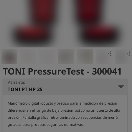
shield
Registro
3d_rotation
3d_rotat
TONI PressureTest - 300041
Variante:
TONI PT HP 25
Manómetro digital robusto y preciso para la medición de presión 
diferencial en el rango de baja presión, así como un puerto de alta 
presión. Pantalla gráfica retroiluminada con secuencias de menú 
guiadas para pruebas según las normativas.
