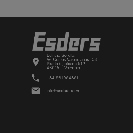
Edificio Sorolla

location_on
Av. Cortes Valencianas, 58.

Planta 5, oficina 512

46015 – Valencia
phone
+34 961994391
email
info@esders.com